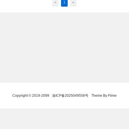
«
1
»
Copyright © 2019-2099
渝ICP备2025049558号
Theme By Fiime