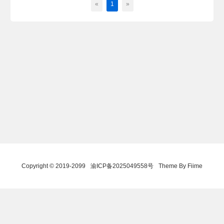
«
1
»
Copyright © 2019-2099
渝ICP备2025049558号
Theme By Fiime