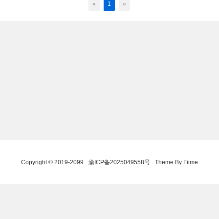
«
1
»
Copyright © 2019-2099
渝ICP备2025049558号
Theme By Fiime