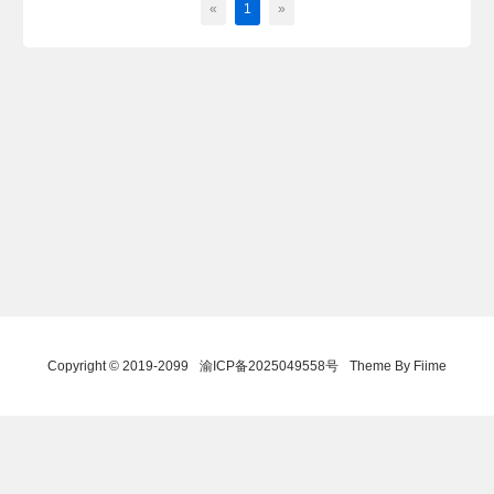
«
1
»
Copyright © 2019-2099
渝ICP备2025049558号
Theme By Fiime