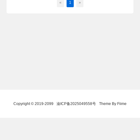
«
1
»
Copyright © 2019-2099
渝ICP备2025049558号
Theme By Fiime