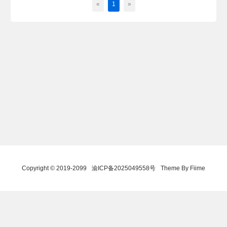
«
1
»
Copyright © 2019-2099
渝ICP备2025049558号
Theme By Fiime