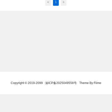
«
1
»
Copyright © 2019-2099
渝ICP备2025049558号
Theme By Fiime