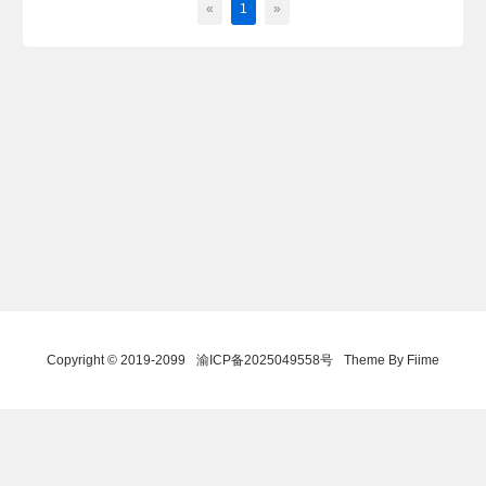
«
1
»
Copyright © 2019-2099
渝ICP备2025049558号
Theme By Fiime