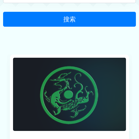
FiimeClaw
FiimeTool
KernelSU
客服
客户端
BL解锁机
搜索
FiimeKit
登录/注册
QQ群