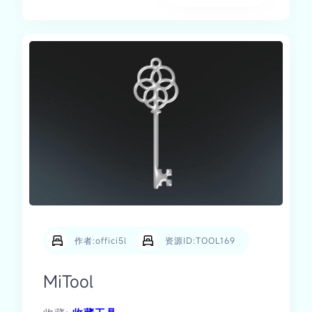
作者:offici5l
资源ID:TOOL169
MiTool