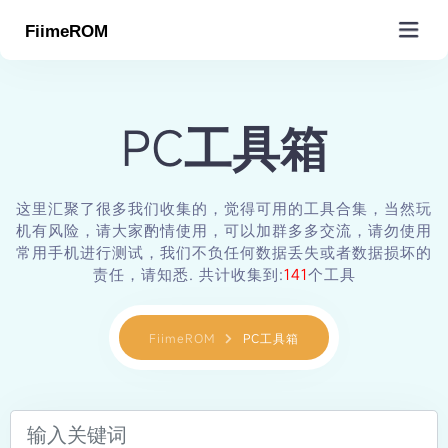
MiROM
PC工具箱
原生ROM(编译)
MIUI/HyperOS
小米周边
沸米计划(移植)
SGSI/GSI(镜像)
这里汇聚了很多我们收集的，觉得可用的工具合集，当然玩
小米型号查询
小米代号查询
工具&插件&教程
机有风险，请大家酌情使用，可以加群多多交流，请勿使用
欧版ROM(EU)
小米工厂包(救砖)
常用手机进行测试，我们不负任何数据丢失或者数据损坏的
手机驱动下载
MTK APBP仓库
Magisk/脚本仓库
玩机工具仓库
关于Fiime
责任，请知悉. 共计收集到:
141
个工具
原生项目导航
小米出厂ROM
高通基带仓库
小米路由固件
MIUI教学视频
基础教程
原生ROM提交
数据更新
MIUI下载
Recovery下载
小米内核(kernel)
零件结构图解
MiSans小米字体
FiimeROM
PC工具箱
达人教程
Pandatest
关于&赞助
订单核销
更多服务
查找手机状态
Fiime在线刷机
服务市场
积分包
产品导航
Fiime原生引擎
圈子
会员
Gapps服务
Store App提取