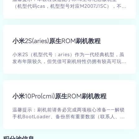
（机型代码cas，机型型号对应M2007J1SC），不适
用于小米10、小米10 Pro等其他同系列机型，刷机
前务必核对机型代码（设置-关于手机-版本号，连续
点击版本号进入开发者模式，可查看机型代码），避
免下载错误资源导致设备损坏。刷机核心前提：解锁
小米2S(aries)原生ROM刷机教程
手机BootLoader、备份所有重要数据（联系人、照
片、文档等），同时确保手机电量≥60%，避免刷机
中途断电导致变砖。教程全程采用适配cas机型的第
小米2S（机型代号：aries）作为一代经典机型，虽
三方Recovery卡刷方式，所有原生ROM资源、
发布年限较久，但凭借可刷机特性仍拥有较高可玩
Recovery、底包均来自FiimeROM官网（专业小米
性。原生ROM（纯Android系统，无MIUI定制）能
红米玩机资源平台，安全可靠，官网地址：
带来更简洁流畅的使用体验，适合追求纯净系统、喜
https://mi.fiime.cn/），所有链接经2026年2月28
欢折腾的用户。本教程详细讲解小米2S原生ROM的
日实测可正常访问。刷机有风险，操作需谨慎，所有
完整刷机流程，重点包含FiimeROM官方平台的原生
操作后果由用户自行承担。
小米10Pro(cmi)原生ROM刷机教程
ROM资源获取方式，全程步骤清晰，新手可跟随操
作，同时标注关键注意事项，规避刷机风险。
温馨提示：刷机前请务必完成两项核心准备——解锁
手机BootLoader、备份所有重要数据（联系人、照
片、文档等），同时确保手机电量≥60%，避免刷机
中途断电导致设备变砖。本教程全程采用适配小米
10Pro（机型代码cmi）的第三方Recovery卡刷方
积分池信息