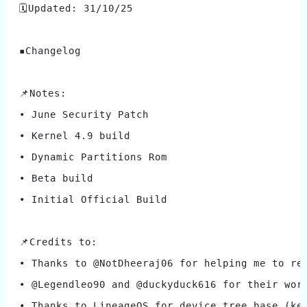
🗓Updated: 31/10/25
▪️Changelog
📌Notes:
• June Security Patch
• Kernel 4.9 build 
• Dynamic Partitions Rom 
• Beta build
• Initial Official Build
📌Credits to:
• Thanks to @NotDheeraj06 for helping me to re
• @Legendleo90 and @duckyduck616 for their wor
• Thanks to LineageOS for device tree base (ke