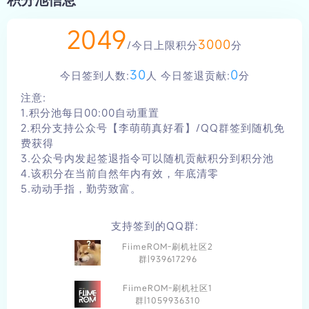
式，所有原生ROM资源均来自FiimeROM官网（专
业小米红米玩机资源平台，安全可靠，
2049
https://mi.fiime.cn/），链接经2026年2月28日实
3000
/今日上限积分
分
测可正常访问。需特别注意：小米10Pro机型代码为
cmi，与小米10（机型代码umi）、小米10
30
0
今日签到人数:
人 今日签退贡献:
分
Ultra（机型代码cas）硬件存在差异，ROM资源、
注意:
Recovery完全不可通用，刷机前务必核对机型代
1.积分池每日00:00自动重置
码，避免下载错误资源导致刷机失败。刷机有风险，
2.积分支持公众号【李萌萌真好看】/QQ群签到随机免
操作需谨慎，所有操作后果由用户自行承担。
费获得
3.公众号内发起签退指令可以随机贡献积分到积分池
4.该积分在当前自然年内有效，年底清零
5.动动手指，勤劳致富。
支持签到的QQ群:
FiimeROM-刷机社区2
群|939617296
FiimeROM-刷机社区1
群|1059936310