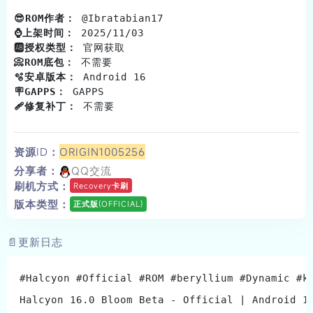
KernelSU
客服
😎ROM作者：
 @Ibrata
FiimeClaw
Fiime原生引擎
⌚️上架时间：
 2025/11
🆎授权类型：
 官网获取                              
登录/注册
📀ROM底包：
 不需要                                
🫧安卓版本：
 Android 16                          
🪧GAPPS：
 GAPPS                                 
🩹修复补丁：
 不需要                                
资源ID：
ORIGIN1005256
分享者：
QQ交流
刷机方式：
Recovery卡刷
版本类型：
正式版(OFFICIAL)
📄更新日志
#Halcyon #Official #ROM #beryllium #Dynamic #k
Halcyon 16.0 Bloom Beta - Official | Android 1