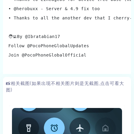
• @herobuxx - Server & 4.9 fix too
• Thanks to all the another dev that I cherry-
🧑‍💻By @Ibratabian17
Follow @PocoPhoneGlobalUpdates
Join @PocoPhoneGlobalOfficial
📸相关截图(如果出现不相关图片则是无截图,点击可看大
图)