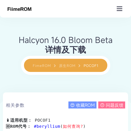
MiROM
Halcyon 16.0 Bloom Beta
详情及下载
原生ROM(编译)
MIUI/HyperOS
小米周边
沸米计划(移植)
SGSI/GSI(镜像)
小米型号查询
小米代号查询
工具&插件&教程
FimeROM
原生ROM
POCOF1
小米工厂包(救砖)
原生项目导航
手机驱动下载
MTK APBP仓库
玩机工具仓库
Magisk/脚本仓库
关于Fiime
小米出厂ROM
Recovery下载
高通基带仓库
小米路由固件
MIUI教学视频
基础教程
原生ROM提交
数据更新
更多服务
小米内核(kernel)
EUROM
零件结构图解
MiSans小米字体
达人教程
Pandatest
关于&赞助
服务市场
相关参数
😍 收藏ROM
🙃 问题反馈
FiimeTool
客户端
MIUI下载
查找手机状态
Fiime在线刷机
积分包
订单核销
BL解锁机
QQ群
📱适用机型：
 POCOF1                              
圈子
会员
Gapps服务
Store App提取
🆔ROM代号：
 #beryllium
(
如何查询?
)

产品导航
FiimeKit