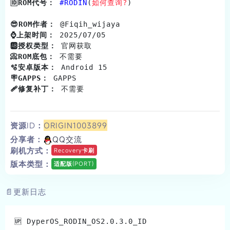
FiimeClaw
FiimeTool
🆔ROM代号：
 #RODIN
(
如何查询?
)

KernelSU
客服
客户端
BL解锁机
😎ROM作者：
 @Fiqih_
⌚️上架时间：
 2025/07
FiimeKit
登录/注册
QQ群
🆎授权类型：
 官网获取                              
📀ROM底包：
 不需要                                
🫧安卓版本：
 Android 15                          
🪧GAPPS：
 GAPPS                                 
🩹修复补丁：
 不需要                                
资源ID：
ORIGIN1003899
分享者：
QQ交流
刷机方式：
Recovery卡刷
版本类型：
适配版(PORT)
📄更新日志
🆙 DyperOS_RODIN_OS2.0.3.0_ID