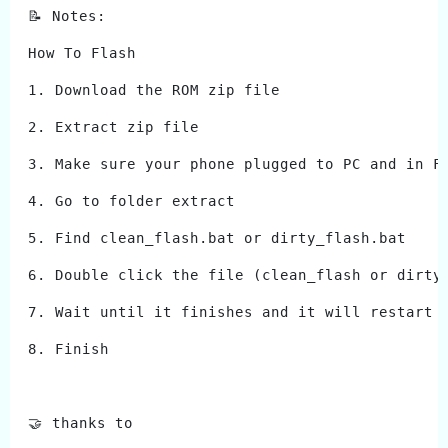
📝 Notes:
How To Flash
1. Download the ROM zip file
2. Extract zip file
3. Make sure your phone plugged to PC and in F
4. Go to folder extract
5. Find clean_flash.bat or dirty_flash.bat
6. Double click the file (clean_flash or dirty
7. Wait until it finishes and it will restart 
8. Finish
🤝 thanks to