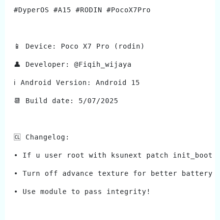
#DyperOS #A15 #RODIN #PocoX7Pro
📱 Device: Poco X7 Pro (rodin)
👤 Developer: @Fiqih_wijaya
ℹ️ Android Version: Android 15
📆 Build date: 5/07/2025
🆑 Changelog:
• If u user root with ksunext patch init_boot 
• Turn off advance texture for better battery 
• Use module to pass integrity!