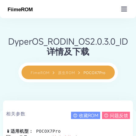
MiROM
DyperOS_RODIN_OS2.0.3.0_ID
详情及下载
原生ROM(编译)
MIUI/HyperOS
小米周边
沸米计划(移植)
SGSI/GSI(镜像)
小米型号查询
小米代号查询
工具&插件&教程
FimeROM
原生ROM
POCOX7Pro
欧版ROM(EU)
小米工厂包(救砖)
手机驱动下载
MTK APBP仓库
Magisk/脚本仓库
玩机工具仓库
关于Fiime
原生项目导航
小米出厂ROM
高通基带仓库
小米路由固件
MIUI教学视频
基础教程
原生ROM提交
数据更新
MIUI下载
Recovery下载
小米内核(kernel)
零件结构图解
MiSans小米字体
达人教程
Pandatest
关于&赞助
订单核销
更多服务
相关参数
😍 收藏ROM
🙃 问题反馈
查找手机状态
Fiime在线刷机
服务市场
积分包
产品导航
Fiime原生引擎
圈子
会员
Gapps服务
Store App提取
📱适用机型：
 POCOX7Pro                           