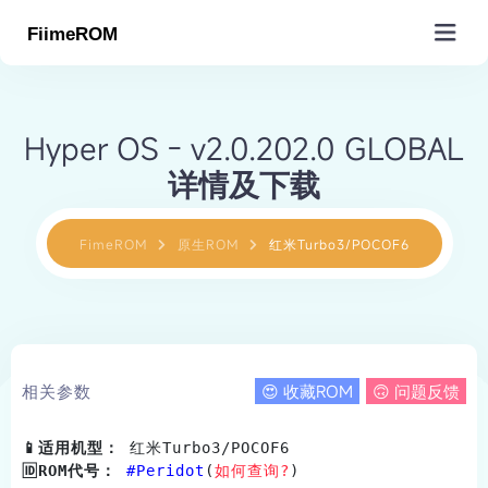
MiROM
Hyper OS - v2.0.202.0 GLOBAL
详情及下载
原生ROM(编译)
MIUI/HyperOS
小米周边
沸米计划(移植)
SGSI/GSI(镜像)
小米型号查询
小米代号查询
工具&插件&教程
FimeROM
原生ROM
红米Turbo3/POCOF6
欧版ROM(EU)
小米工厂包(救砖)
手机驱动下载
MTK APBP仓库
Magisk/脚本仓库
玩机工具仓库
关于Fiime
原生项目导航
小米出厂ROM
高通基带仓库
小米路由固件
MIUI教学视频
基础教程
原生ROM提交
数据更新
MIUI下载
Recovery下载
小米内核(kernel)
零件结构图解
MiSans小米字体
达人教程
Pandatest
关于&赞助
订单核销
相关参数
😍 收藏ROM
🙃 问题反馈
更多服务
查找手机状态
Fiime在线刷机
服务市场
积分包
📱适用机型：
 红米Turbo3/POCOF6                    
产品导航
Fiime原生引擎
圈子
会员
Gapps服务
Store App提取
🆔ROM代号：
 #Peridot
(
如何查询?
)
