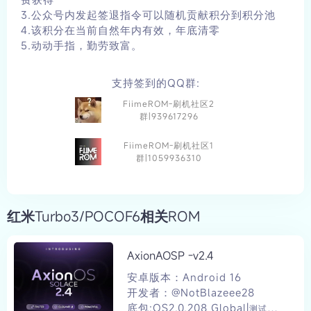
3.公众号内发起签退指令可以随机贡献积分到积分池
4.该积分在当前自然年内有效，年底清零
5.动动手指，勤劳致富。
支持签到的QQ群:
FiimeROM-刷机社区2
群|939617296
FiimeROM-刷机社区1
群|1059936310
红米Turbo3/POCOF6相关ROM
AxionAOSP -v2.4
安卓版本：Android 16
开发者：@NotBlazeee28
底包:OS2.0.208 Global|
测试版