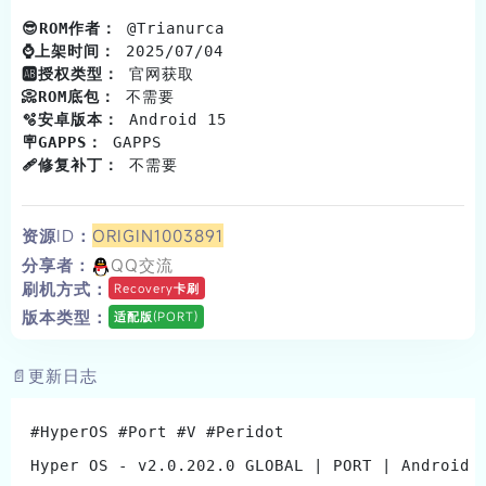
FiimeClaw
FiimeTool
KernelSU
客服
😎ROM作者：
 @Trianu
客户端
BL解锁机
⌚️上架时间：
 2025/07
🆎授权类型：
 官网获取                              
FiimeKit
登录/注册
QQ群
📀ROM底包：
 不需要                                
🫧安卓版本：
 Android 15                          
🪧GAPPS：
 GAPPS                                 
🩹修复补丁：
 不需要                                
资源ID：
ORIGIN1003891
分享者：
QQ交流
刷机方式：
Recovery卡刷
版本类型：
适配版(PORT)
📄更新日志
#HyperOS #Port #V #Peridot
Hyper OS - v2.0.202.0 GLOBAL | PORT | Android 