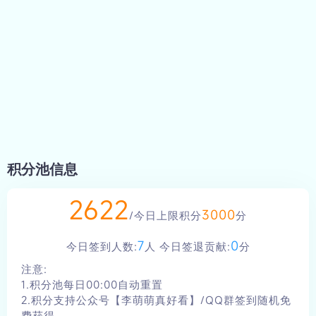
小米10Pro(cmi)原生ROM刷机教程
积分池信息
2622
3000
/今日上限积分
分
7
0
今日签到人数:
人 今日签退贡献:
分
注意:
1.积分池每日00:00自动重置
2.积分支持公众号【李萌萌真好看】/QQ群签到随机免
费获得