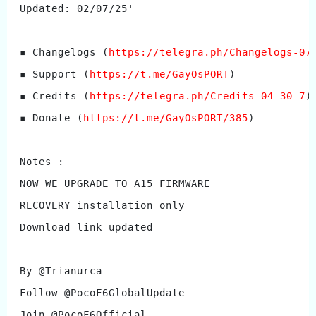
Updated: 02/07/25'
▪️ Changelogs (
https://telegra.ph/Changelogs-07
▪️ Support (
https://t.me/GayOsPORT
)
▪️ Credits (
https://telegra.ph/Credits-04-30-7
)
▪️ Donate (
https://t.me/GayOsPORT/385
)
Notes : 
NOW WE UPGRADE TO A15 FIRMWARE
RECOVERY installation only
Download link updated
By @Trianurca
Follow @PocoF6GlobalUpdate
Join @PocoF6Official