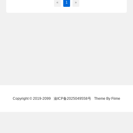
«
1
»
Copyright © 2019-2099
渝ICP备2025049558号
Theme By Fiime