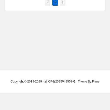
«
1
»
Copyright © 2019-2099
渝ICP备2025049558号
Theme By Fiime