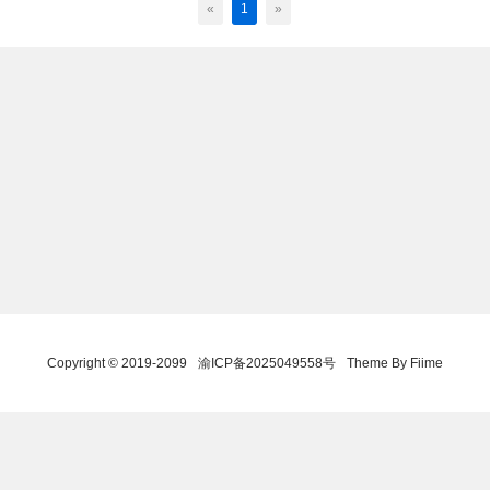
«
1
»
Copyright © 2019-2099
渝ICP备2025049558号
Theme By Fiime