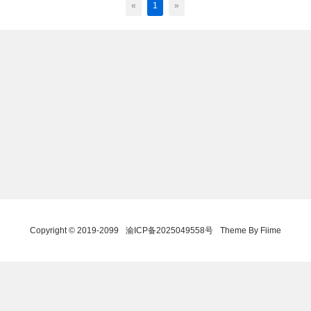
«
1
»
Copyright © 2019-2099
渝ICP备2025049558号
Theme By Fiime