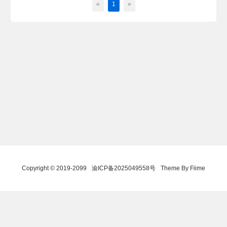
«
1
»
Copyright © 2019-2099
渝ICP备2025049558号
Theme By Fiime