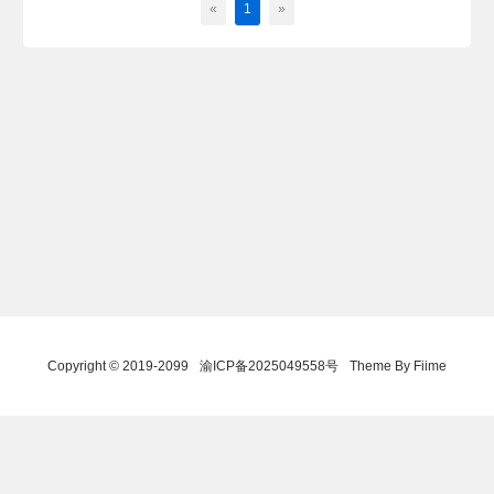
«
1
»
Copyright © 2019-2099
渝ICP备2025049558号
Theme By Fiime