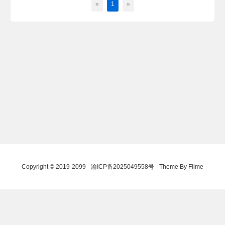
«
1
»
Copyright © 2019-2099
渝ICP备2025049558号
Theme By Fiime