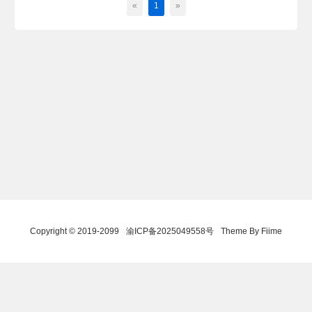
«
1
»
Copyright © 2019-2099
渝ICP备2025049558号
Theme By Fiime