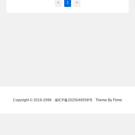
«
1
»
Copyright © 2019-2099
渝ICP备2025049558号
Theme By Fiime