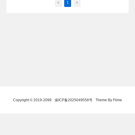
«
1
»
Copyright © 2019-2099
渝ICP备2025049558号
Theme By Fiime