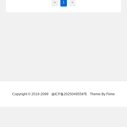
«
1
»
Copyright © 2019-2099
渝ICP备2025049558号
Theme By Fiime