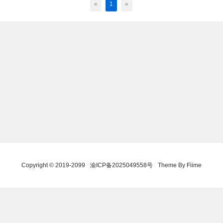
«
1
»
Copyright © 2019-2099
渝ICP备2025049558号
Theme By Fiime