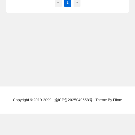
«
1
»
Copyright © 2019-2099
渝ICP备2025049558号
Theme By Fiime