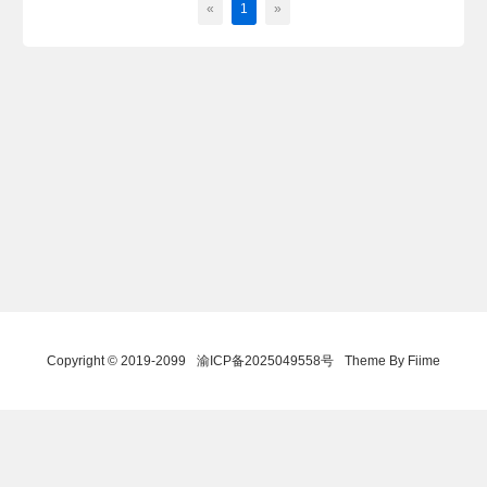
«
1
»
Copyright © 2019-2099
渝ICP备2025049558号
Theme By Fiime