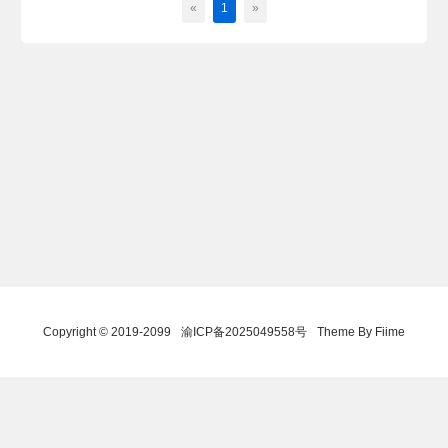
«
1
»
Copyright © 2019-2099
渝ICP备2025049558号
Theme By Fiime