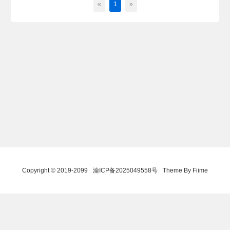
«
1
»
Copyright © 2019-2099
渝ICP备2025049558号
Theme By Fiime