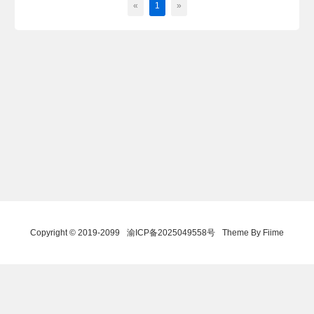
«
1
»
Copyright © 2019-2099
渝ICP备2025049558号
Theme By Fiime