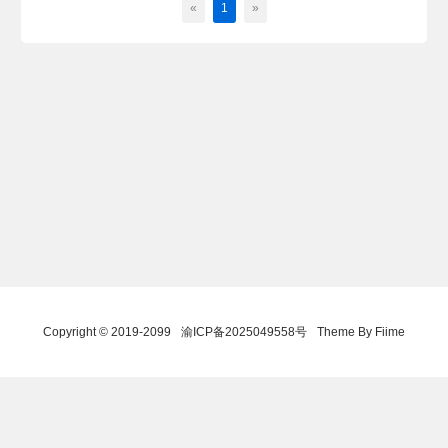
«
1
»
Copyright © 2019-2099
渝ICP备2025049558号
Theme By Fiime