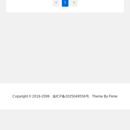
«
1
»
Copyright © 2019-2099
渝ICP备2025049558号
Theme By Fiime