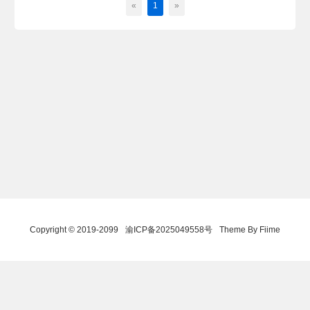
«
1
»
Copyright © 2019-2099
渝ICP备2025049558号
Theme By Fiime