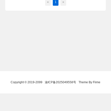
«
1
»
Copyright © 2019-2099
渝ICP备2025049558号
Theme By Fiime