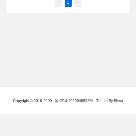
«
1
»
Copyright © 2019-2099
渝ICP备2025049558号
Theme By Fiime