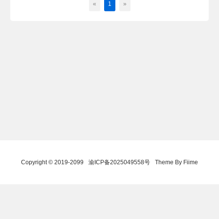
«
1
»
Copyright © 2019-2099
渝ICP备2025049558号
Theme By Fiime