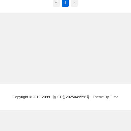
«
1
»
Copyright © 2019-2099
渝ICP备2025049558号
Theme By Fiime