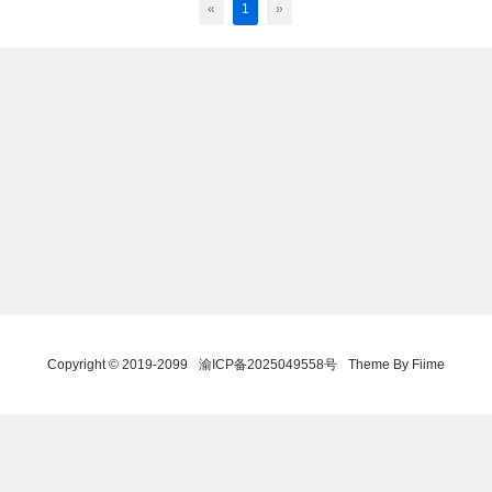
«
1
»
Copyright © 2019-2099
渝ICP备2025049558号
Theme By Fiime