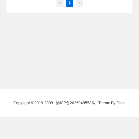
«
1
»
Copyright © 2019-2099
渝ICP备2025049558号
Theme By Fiime