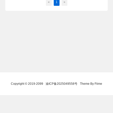
«
1
»
Copyright © 2019-2099
渝ICP备2025049558号
Theme By Fiime