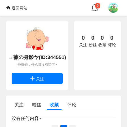
0
返回网站
0
0
0
0
关注
粉丝
收藏
评论
→菰の身影ヤ(ID:344551)
他很懒，什么都没有留下~
关注
关注
粉丝
收藏
评论
没有任何内容~