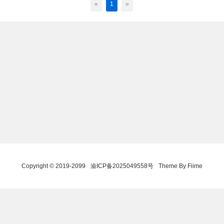
«
1
»
Copyright © 2019-2099
渝ICP备2025049558号
Theme By Fiime