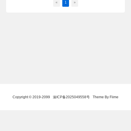
«
1
»
Copyright © 2019-2099
渝ICP备2025049558号
Theme By Fiime