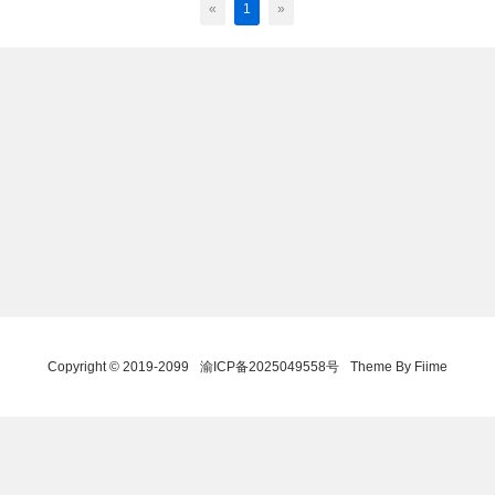
«
1
»
Copyright © 2019-2099
渝ICP备2025049558号
Theme By Fiime