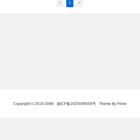
«
1
»
Copyright © 2019-2099
渝ICP备2025049558号
Theme By Fiime