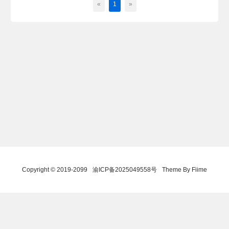
«
1
»
Copyright © 2019-2099
渝ICP备2025049558号
Theme By Fiime