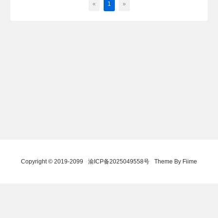
«
1
»
Copyright © 2019-2099
渝ICP备2025049558号
Theme By Fiime