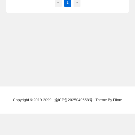
«
1
»
Copyright © 2019-2099
渝ICP备2025049558号
Theme By Fiime