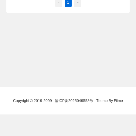
«
1
»
Copyright © 2019-2099
渝ICP备2025049558号
Theme By Fiime