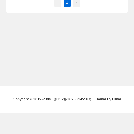
«
1
»
Copyright © 2019-2099
渝ICP备2025049558号
Theme By Fiime