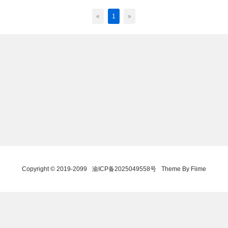
«
1
»
Copyright © 2019-2099
渝ICP备2025049558号
Theme By Fiime