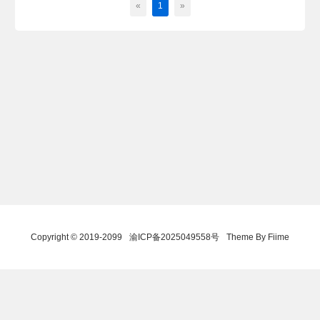
«
1
»
Copyright © 2019-2099
渝ICP备2025049558号
Theme By Fiime